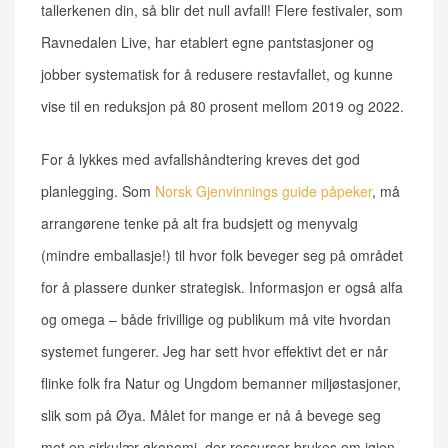
tallerkenen din, så blir det null avfall! Flere festivaler, som
Ravnedalen Live, har etablert egne pantstasjoner og
jobber systematisk for å redusere restavfallet, og kunne
vise til en reduksjon på 80 prosent mellom 2019 og 2022.
For å lykkes med avfallshåndtering kreves det god
planlegging. Som
Norsk Gjenvinnings guide påpeker
, må
arrangørene tenke på alt fra budsjett og menyvalg
(mindre emballasje!) til hvor folk beveger seg på området
for å plassere dunker strategisk. Informasjon er også alfa
og omega – både frivillige og publikum må vite hvordan
systemet fungerer. Jeg har sett hvor effektivt det er når
flinke folk fra Natur og Ungdom bemanner miljøstasjoner,
slik som på Øya. Målet for mange er nå å bevege seg
mot en sirkulær økonomi, der ressurser brukes om igjen