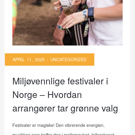
APRIL 11, 2025 -
UNCATEGORIZED
Miljøvennlige festivaler i
Norge – Hvordan
arrangører tar grønne valg
Festivaler er magiske! Den vibrerende energien,
musikken som treffer deg i mellomgulvet, fellesskapet