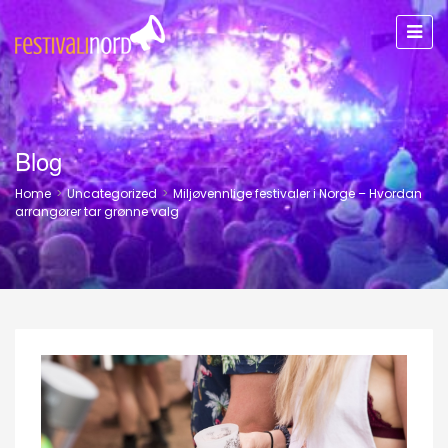
Blog
Home
>
Uncategorized
>
Miljøvennlige festivaler i Norge – Hvordan
arrangører tar grønne valg