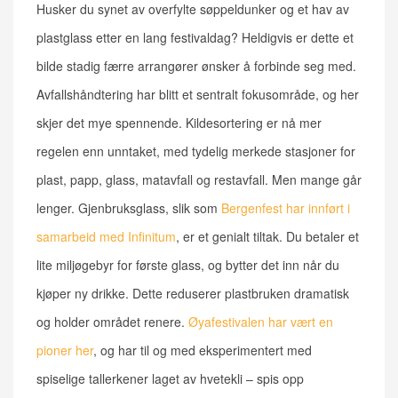
Husker du synet av overfylte søppeldunker og et hav av
plastglass etter en lang festivaldag? Heldigvis er dette et
bilde stadig færre arrangører ønsker å forbinde seg med.
Avfallshåndtering har blitt et sentralt fokusområde, og her
skjer det mye spennende. Kildesortering er nå mer
regelen enn unntaket, med tydelig merkede stasjoner for
plast, papp, glass, matavfall og restavfall. Men mange går
lenger. Gjenbruksglass, slik som
Bergenfest har innført i
samarbeid med Infinitum
, er et genialt tiltak. Du betaler et
lite miljøgebyr for første glass, og bytter det inn når du
kjøper ny drikke. Dette reduserer plastbruken dramatisk
og holder området renere.
Øyafestivalen har vært en
pioner her
, og har til og med eksperimentert med
spiselige tallerkener laget av hvetekli – spis opp