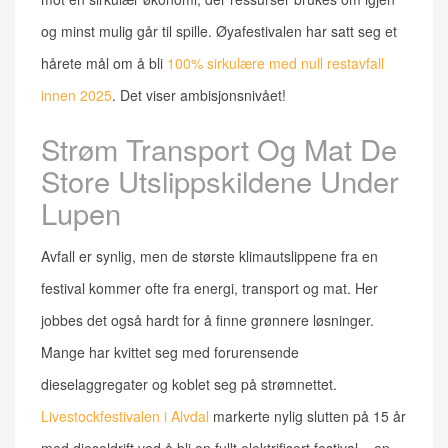
og minst mulig går til spille. Øyafestivalen har satt seg et
hårete mål om å bli
100% sirkulære med null restavfall
innen 2025
. Det viser ambisjonsnivået!
Strøm Transport Og Mat De
Store Utslippskildene Under
Lupen
Avfall er synlig, men de største klimautslippene fra en
festival kommer ofte fra energi, transport og mat. Her
jobbes det også hardt for å finne grønnere løsninger.
Mange har kvittet seg med forurensende
dieselaggregater og koblet seg på strømnettet.
Livestockfestivalen i Alvdal
markerte nylig slutten på 15 år
med dieseldrift ved å bli en fullt elektrifisert festival – en